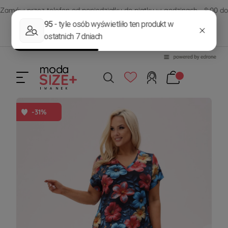
Zamów przez telefon od poniedziałku do piątku w godzinach - 8:00 do
15:00
570 390 351
sklep@modasizeplus.pl
-31%