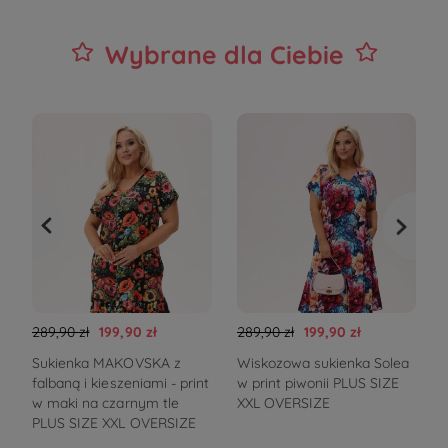
Wybrane dla Ciebie
289,90 zł
199,90 zł
289,90 zł
199,90 zł
3
Sukienka MAKOVSKA z
Wiskozowa sukienka Solea
S
falbaną i kieszeniami - print
w print piwonii PLUS SIZE
w maki na czarnym tle
XXL OVERSIZE
PLUS SIZE XXL OVERSIZE