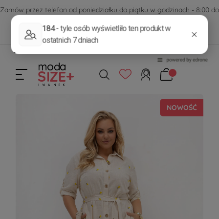
Zamów przez telefon od poniedziałku do piątku w godzinach - 8:00 do
15:00
570 390 351
sklep@modasizeplus.pl
NOWOŚĆ