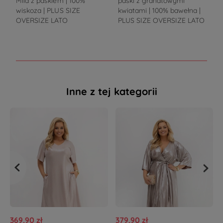
Mila z paskiem | 100%
paski z granatowymi
V
wiskoza | PLUS SIZE
kwiatami | 100% bawełna |
OVERSIZE LATO
PLUS SIZE OVERSIZE LATO
Inne z tej kategorii
369,90 zł
379,90 zł