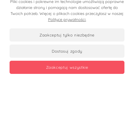
Pliki cookies i pokrewne im technologie umożliwiają poprawne
działanie strony i pomagają nam dostosować ofertę do
Moje konto
Twoich potrzeb. Więcej o plikach cookies przeczytasz w naszej
Polityce prywatności.
Informacje
O firmie
zaakceptuj tylko niezbędne
dostosuj zgody
Certyfikaty
zaakceptuj wszystkie
Zobacz opinie