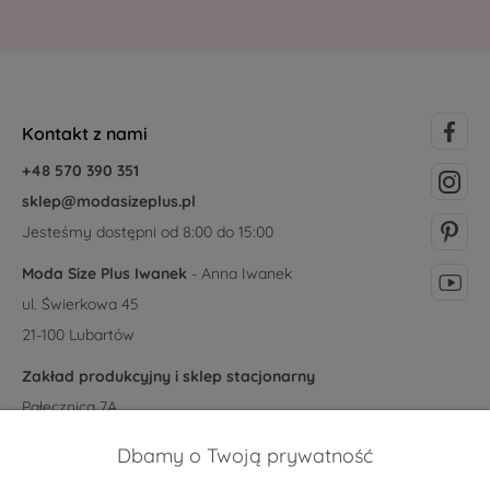
Kontakt z nami
+48 570 390 351
sklep@modasizeplus.pl
Jesteśmy dostępni od 8:00 do 15:00
Moda Size Plus Iwanek
- Anna Iwanek
ul. Świerkowa 45
21-100 Lubartów
Zakład produkcyjny i sklep stacjonarny
Pałecznica 7A
21-104 Niedźwiada
Dbamy o Twoją prywatność
Obsługa klienta