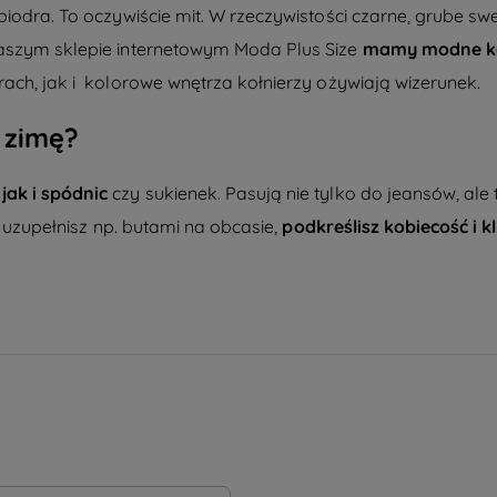
biodra. To oczywiście mit. W rzeczywistości czarne, grube sw
naszym sklepie internetowym Moda Plus Size
mamy modne ko
rach
, jak i
kolorowe wnętrza kołnierzy
ożywiają wizerunek.
a zimę?
jak i spódnic
czy sukienek. Pasują nie tylko do jeansów, ale
ej uzupełnisz np. butami na obcasie,
podkreślisz kobiecość i k