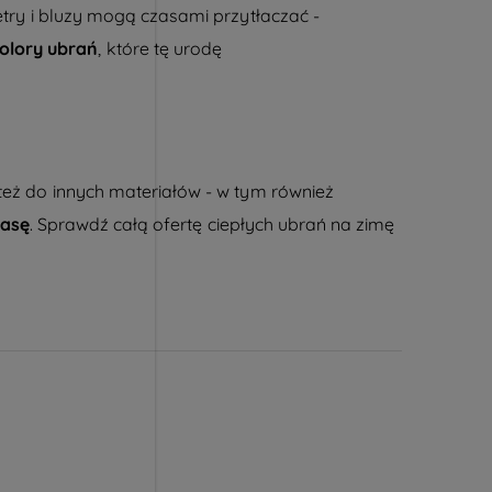
etry i bluzy mogą czasami przytłaczać -
lory ubrań
, które tę urodę
 też do innych materiałów - w tym również
lasę
. Sprawdź całą ofertę ciepłych ubrań na zimę