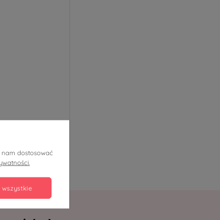
ją nam dostosować
rywatności.
 wszystkie