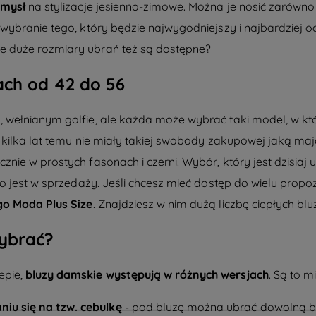
pomysł
na stylizacje jesienno-zimowe. Można je nosić zarówno
wybranie tego, który będzie najwygodniejszy i najbardziej 
 duże rozmiary
ubrań też są dostępne?
ach od 42 do 56
 wełnianym golfie, ale każda może wybrać taki model, w kt
ilka lat temu nie miały takiej swobody zakupowej jaką mają d
nie w prostych fasonach i czerni. Wybór, który jest dzisiaj u
o jest w sprzedaży. Jeśli chcesz mieć dostęp do wielu propoz
go Moda Plus Size
. Znajdziesz w nim dużą liczbę ciepłych blu
 wybrać?
epie,
bluzy damskie występują w różnych wersjach
. Są to m
niu się na tzw. cebulkę
- pod bluzę można ubrać dowolną blu