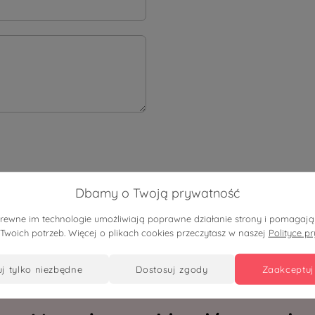
Dbamy o Twoją prywatność
pokrewne im technologie umożliwiają poprawne działanie strony i pomaga
 Twoich potrzeb. Więcej o plikach cookies przeczytasz w naszej
Polityce p
uj tylko niezbędne
dostosuj zgody
zaakceptuj