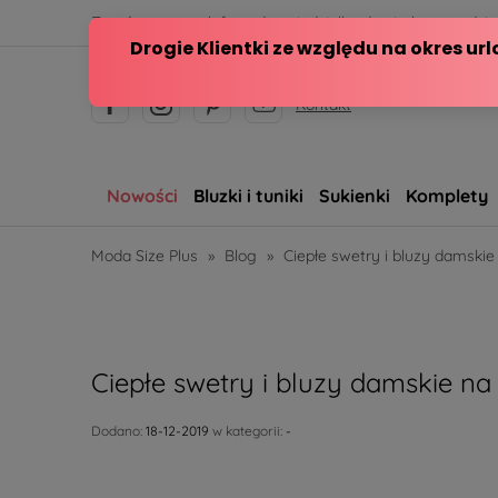
Zamów przez telefon od poniedziałku do piątku w godzina
Kontakt
Nowości
Bluzki i tuniki
Sukienki
Komplety
Moda Size Plus
»
Blog
»
Ciepłe swetry i bluzy damski
Ciepłe swetry i bluzy damskie na
Dodano:
18-12-2019
w kategorii:
-