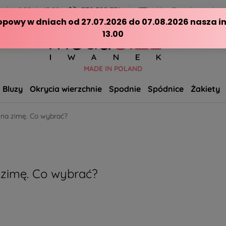
ch - 8:00 do 15:00
570 390 351
sklep@modasizeplus.p
MADE IN POLAND
Bluzy
Okrycia wierzchnie
Spodnie
Spódnice
Żakiety
e na zimę. Co wybrać?
 zimę. Co wybrać?