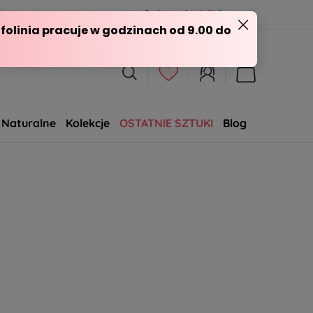
l
Opineo.pl
4.9/5
Sprawdź
Naturalne
Kolekcje
OSTATNIE SZTUKI
Blog
SALE