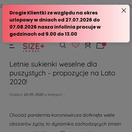
Zamów przez telefon od poniedziałku do piątku w godzinach - 8:00 do
15:00
570 390 351
sklep@modasizeplus.pl
Letnie sukienki weselne dla
puszystych - propozycje na Lato
2020!
Dodano:
20-05-2020
w kategorii:
-
Chociaż pandemia koronawirusa dotknęła wiele
obszarów życia, to dynamika zachodzących zmian