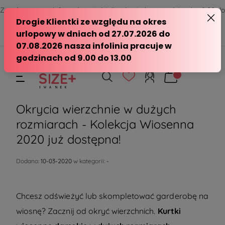
Zamów przez telefon od poniedziałku do piątku w godzinach - 8:00 do
15:00
570 390 351
sklep@modasizeplus.pl
Okrycia wierzchnie w dużych
rozmiarach - Kolekcja Wiosenna
2020 już dostępna!
Dodano:
10-03-2020
w kategorii:
-
Chcesz odświeżyć lub skompletować garderobę na
wiosnę? Zacznij od okryć wierzchnich.
Kurtki