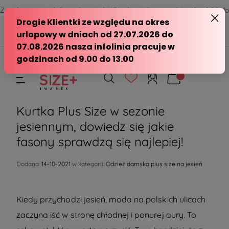
Zamów przez telefon od poniedziałku do piątku w godzinach - 8:00 do
15:00
570 390 351
sklep@modasizeplus.pl
Kurtka Plus Size w sezonie
jesiennym, dowiedz się jakie
fasony sprawdzą się najlepiej!
Dodano:
14-10-2021
w kategorii:
Odzież damska plus size na jesień
Kiedy przychodzi jesień, moda na polskich ulicach
zaczyna iść w stronę chłodnej i ponurej aury. To