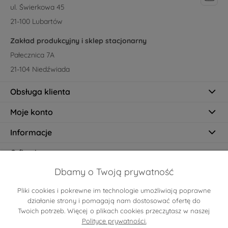
ul. Świerkowa 45
21-100 Lubartów
Zakład produkcyjny i sklep stacjonarny
Pałecznica 7A
21-104 Niedźwiada
Obsługa klienta
Moje konto
Informacje
O firmie
Dbamy o Twoją prywatność
Pliki cookies i pokrewne im technologie umożliwiają poprawne
Certyfikaty
działanie strony i pomagają nam dostosować ofertę do
Twoich potrzeb. Więcej o plikach cookies przeczytasz w naszej
Polityce prywatności.