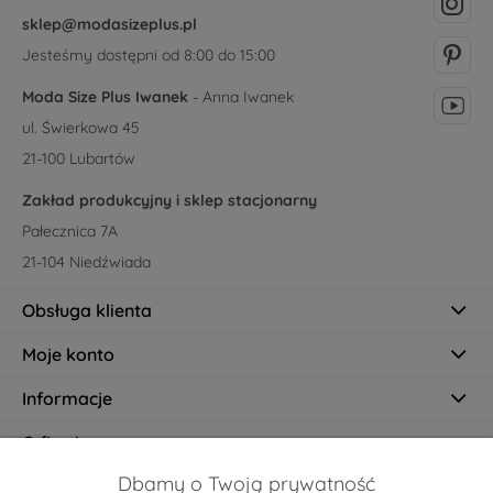
sklep@modasizeplus.pl
Jesteśmy dostępni od 8:00 do 15:00
Moda Size Plus Iwanek
- Anna Iwanek
ul. Świerkowa 45
21-100 Lubartów
Zakład produkcyjny i sklep stacjonarny
Pałecznica 7A
21-104 Niedźwiada
Obsługa klienta
Moje konto
Informacje
O firmie
Dbamy o Twoją prywatność