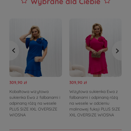
Wybrane dla Ciebie
309,90 zł
309,90 zł
3
Kobaltowa wizytowa
Wizytowa sukienka Ewa z
S
sukienka Ewa z falbanami i
falbanami i odpinaną różą
p
odpinaną różą na wesele
na wesele w odcieniu
PLUS SIZE XXL OVERSIZE
malinowej fuksji PLUS SIZE
WIOSNA
XXL OVERSIZE WIOSNA