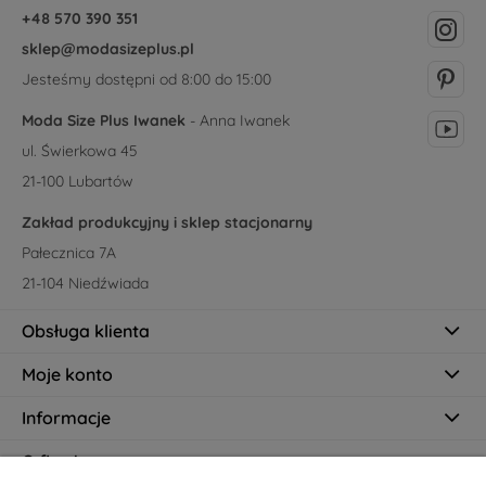
+48 570 390 351
sklep@modasizeplus.pl
Jesteśmy dostępni od 8:00 do 15:00
Moda Size Plus Iwanek
- Anna Iwanek
ul. Świerkowa 45
21-100 Lubartów
Zakład produkcyjny i sklep stacjonarny
Pałecznica 7A
21-104 Niedźwiada
Obsługa klienta
Moje konto
Informacje
O firmie