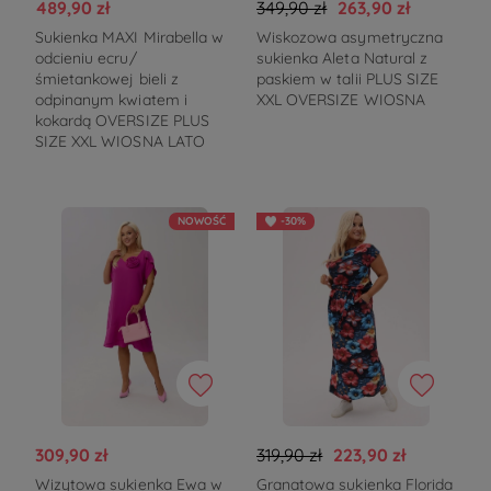
489,90 zł
349,90 zł
263,90 zł
Sukienka MAXI Mirabella w
Wiskozowa asymetryczna
odcieniu ecru/
sukienka Aleta Natural z
śmietankowej bieli z
paskiem w talii PLUS SIZE
odpinanym kwiatem i
XXL OVERSIZE WIOSNA
kokardą OVERSIZE PLUS
SIZE XXL WIOSNA LATO
NOWOŚĆ
-30%
309,90 zł
319,90 zł
223,90 zł
Wizytowa sukienka Ewa w
Granatowa sukienka Florida