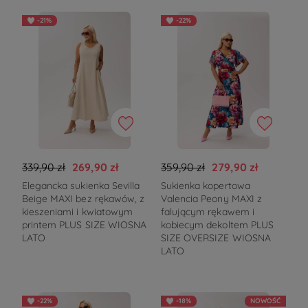
-21%
-22%
339,90 zł
269,90 zł
359,90 zł
279,90 zł
Elegancka sukienka Sevilla
Sukienka kopertowa
Beige MAXI bez rękawów, z
Valencia Peony MAXI z
kieszeniami i kwiatowym
falującym rękawem i
printem PLUS SIZE WIOSNA
kobiecym dekoltem PLUS
LATO
SIZE OVERSIZE WIOSNA
LATO
-22%
-18%
NOWOŚĆ