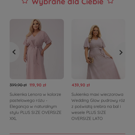
Wybrane dla Ciebie
399,90 zł
119,90 zł
439,90 zł
3
Sukienka Lenora w kolorze
Sukienka maxi wieczorowa
pastelowego różu -
Wedding Glow pudrowy róż
s
Elegancja w naturalnym
z poświatą srebra na bal i
g
stylu PLUS SIZE OVERSIZE
wesele PLUS SIZE
XXL
OVERSIZE LATO