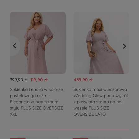
399,90 zł
119,90 zł
439,90 zł
3
Sukienka Lenora w kolorze
Sukienka maxi wieczorowa
pastelowego różu -
Wedding Glow pudrowy róż
V
Elegancja w naturalnym
z poświatą srebra na bal i
stylu PLUS SIZE OVERSIZE
wesele PLUS SIZE
XXL
OVERSIZE LATO