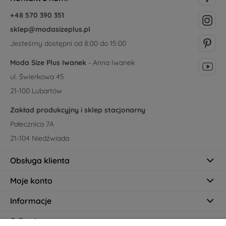
+48 570 390 351
sklep@modasizeplus.pl
Jesteśmy dostępni od 8:00 do 15:00
Moda Size Plus Iwanek
- Anna Iwanek
ul. Świerkowa 45
21-100 Lubartów
Zakład produkcyjny i sklep stacjonarny
Pałecznica 7A
21-104 Niedźwiada
Obsługa klienta
Moje konto
Informacje
O firmie