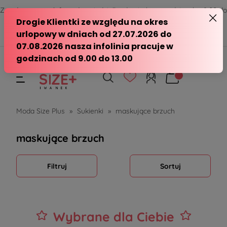
Zamów przez telefon od poniedziałku do piątku w godzinach - 8:00 do
15:00
570 390 351
sklep@modasizeplus.pl
Moda Size Plus
»
Sukienki
»
maskujące brzuch
maskujące brzuch
Filtruj
Sortuj
Wybrane dla Ciebie