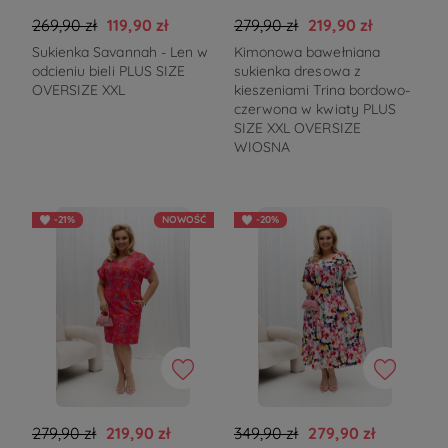
269,90 zł
119,90 zł
279,90 zł
219,90 zł
Sukienka Savannah - Len w
Kimonowa bawełniana
odcieniu bieli PLUS SIZE
sukienka dresowa z
OVERSIZE XXL
kieszeniami Trina bordowo-
czerwona w kwiaty PLUS
SIZE XXL OVERSIZE
WIOSNA
-21%
NOWOŚĆ
-20%
279,90 zł
219,90 zł
349,90 zł
279,90 zł