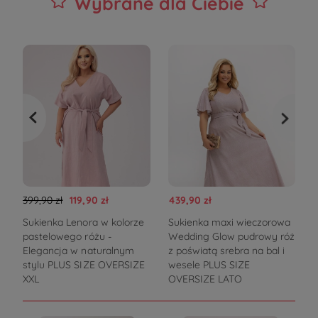
Wybrane dla Ciebie
399,90 zł
119,90 zł
439,90 zł
3
Sukienka Lenora w kolorze
Sukienka maxi wieczorowa
pastelowego różu -
Wedding Glow pudrowy róż
V
Elegancja w naturalnym
z poświatą srebra na bal i
stylu PLUS SIZE OVERSIZE
wesele PLUS SIZE
XXL
OVERSIZE LATO