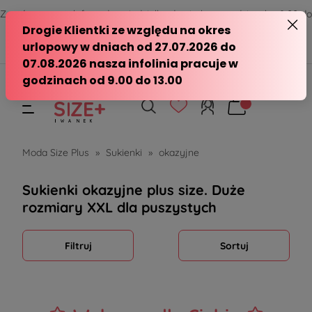
Zamów przez telefon od poniedziałku do piątku w godzinach - 8:00 do
15:00
570 390 351
sklep@modasizeplus.pl
Moda Size Plus
»
Sukienki
»
okazyjne
Sukienki okazyjne plus size. Duże
rozmiary XXL dla puszystych
Filtruj
Sortuj