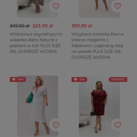
349,90 zł
263,90 zł
309,90 zł
Wiskozowa asymetryczna
Wizytowa sukienka Ewa w
sukienka Aleta Natural z
kolorze magenta z
paskiem w talii PLUS SIZE
falbanami i odpinaną różą
XXL OVERSIZE WIOSNA
na wesele PLUS SIZE XXL
OVERSIZE WIOSNA
-56%
-21%
NOWOŚĆ