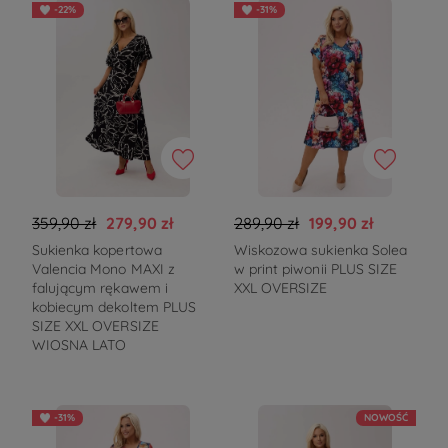
-22%
-31%
359,90 zł
279,90 zł
289,90 zł
199,90 zł
Sukienka kopertowa
Wiskozowa sukienka Solea
Valencia Mono MAXI z
w print piwonii PLUS SIZE
falującym rękawem i
XXL OVERSIZE
kobiecym dekoltem PLUS
SIZE XXL OVERSIZE
WIOSNA LATO
-31%
NOWOŚĆ