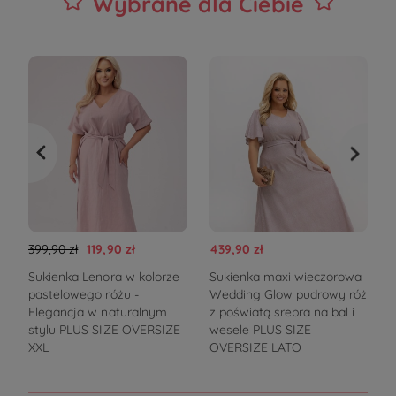
Wybrane dla Ciebie
399,90 zł
119,90 zł
439,90 zł
3
Sukienka Lenora w kolorze
Sukienka maxi wieczorowa
pastelowego różu -
Wedding Glow pudrowy róż
V
Elegancja w naturalnym
z poświatą srebra na bal i
stylu PLUS SIZE OVERSIZE
wesele PLUS SIZE
XXL
OVERSIZE LATO