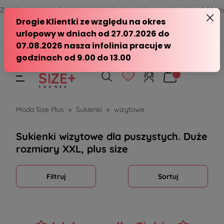
Zamów przez telefon od poniedziałku do piątku w godzinach - 8:00 do
15:00
570 390 351
sklep@modasizeplus.pl
Moda Size Plus
»
Sukienki
»
wizytowe
Sukienki wizytowe dla puszystych. Duże
rozmiary XXL, plus size
Filtruj
Sortuj