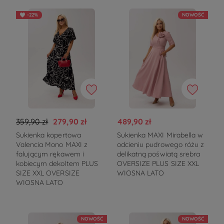
-22%
NOWOŚĆ
359,90 zł
279,90 zł
489,90 zł
Sukienka kopertowa
Sukienka MAXI Mirabella w
Valencia Mono MAXI z
odcieniu pudrowego różu z
falującym rękawem i
delikatną poświatą srebra
kobiecym dekoltem PLUS
OVERSIZE PLUS SIZE XXL
SIZE XXL OVERSIZE
WIOSNA LATO
WIOSNA LATO
NOWOŚĆ
NOWOŚĆ