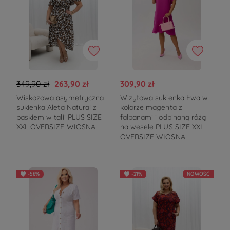
349,90 zł
263,90 zł
309,90 zł
Wiskozowa asymetryczna
Wizytowa sukienka Ewa w
sukienka Aleta Natural z
kolorze magenta z
paskiem w talii PLUS SIZE
falbanami i odpinaną różą
XXL OVERSIZE WIOSNA
na wesele PLUS SIZE XXL
OVERSIZE WIOSNA
-56%
-21%
NOWOŚĆ