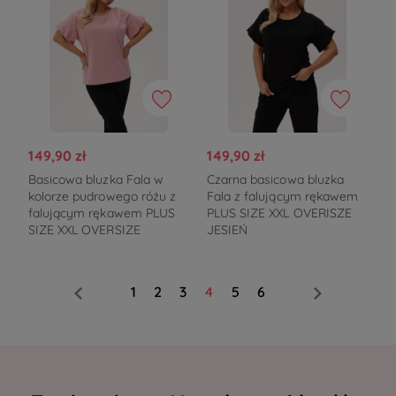
149,90 zł
149,90 zł
Basicowa bluzka Fala w
Czarna basicowa bluzka
kolorze pudrowego różu z
Fala z falującym rękawem
falującym rękawem PLUS
PLUS SIZE XXL OVERISZE
SIZE XXL OVERSIZE
JESIEŃ
1
2
3
4
5
6