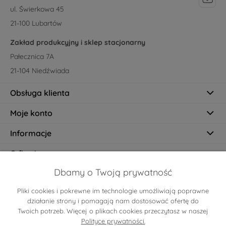
ul. Świerkowa 45
21-100 Lubartów
Zakład produkcyjny i sklep stacjonarny
Pałecznica 7A
21-104 Niedźwiada
Obsługa klienta
Moje konto
Informacje
O firmie
Dbamy o Twoją prywatność
Pliki cookies i pokrewne im technologie umożliwiają poprawne
Certyfikaty
działanie strony i pomagają nam dostosować ofertę do
Twoich potrzeb. Więcej o plikach cookies przeczytasz w naszej
Polityce prywatności.