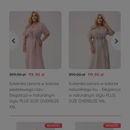
399,90 zł
119,90 zł
399,90 zł
119,90 zł
3
Sukienka Lenora w kolorze
Sukienka Lenora w kolorze
pastelowego różu -
naturalnego lnu - Elegancja
Elegancja w naturalnym
w naturalnym stylu PLUS
stylu PLUS SIZE OVERSIZE
SIZE OVERSIZE XXL
XXL
k
NOWOŚĆ
NOWOŚĆ