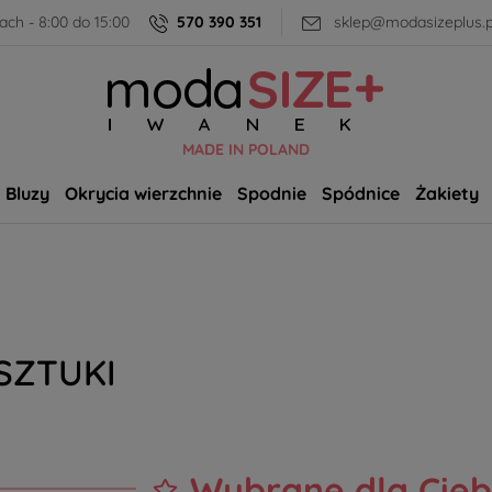
ch - 8:00 do 15:00
570 390 351
sklep@modasizeplus.p
MADE IN POLAND
Bluzy
Okrycia wierzchnie
Spodnie
Spódnice
Żakiety
SZTUKI
Wybrane dla Cieb