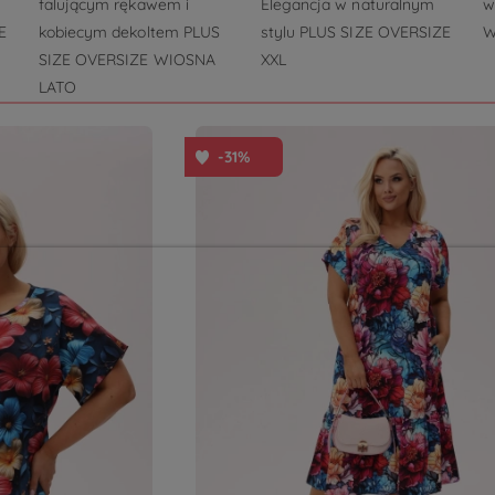
falującym rękawem i
Elegancja w naturalnym
w
E
kobiecym dekoltem PLUS
stylu PLUS SIZE OVERSIZE
W
SIZE OVERSIZE WIOSNA
XXL
LATO
-31%