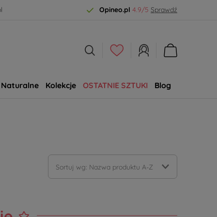
l
Opineo.pl
4.9/5
Sprawdź
Naturalne
Kolekcje
OSTATNIE SZTUKI
Blog
SALE
Sortuj wg:
Nazwa produktu A-Z
ie