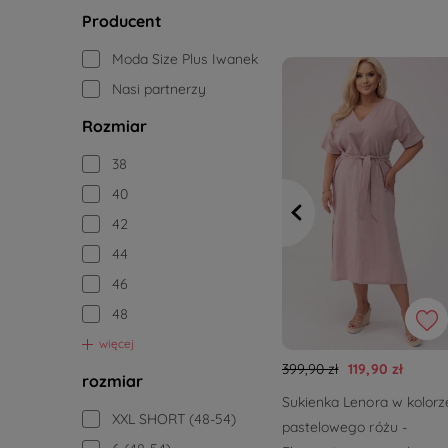
Producent
Moda Size Plus Iwanek
Nasi partnerzy
Rozmiar
38
40
42
44
46
48
więcej
399,90 zł
119,90 zł
rozmiar
Sukienka Lenora w kolorz
XXL SHORT (48-54)
pastelowego różu -