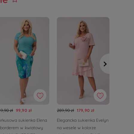
19,90 zł
99,90 zł
289,90 zł
179,90 zł
369,90 zł
urkusowa sukienka Elena
Elegancka sukienka Evelyn
Eleganck
 borderem w kwiatowy
na wesele w kolorze
komplet 