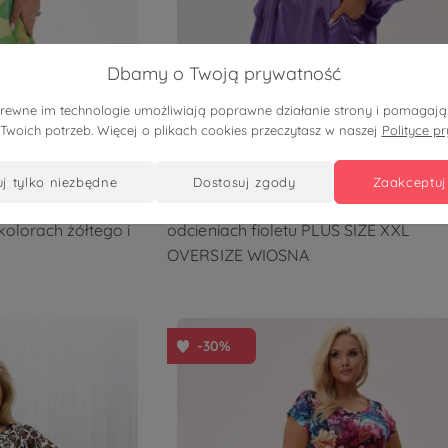
Dbamy o Twoją prywatność
pokrewne im technologie umożliwiają poprawne działanie strony i pomaga
 Twoich potrzeb. Więcej o plikach cookies przeczytasz w naszej
Polityce p
169,90 zł
119,90 zł
uj tylko niezbędne
dostosuj zgody
zaakceptuj
im rękawem i lekką
Satynowa kimonowa bluzka Gaba w
olorach żółtego i
odcieniach fioletu PLUS SIZE XXL
OVERSIZE WIOSNA
-30%