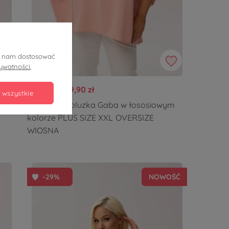
ją nam dostosować
rywatności.
169,90 zł
119,90 zł
 wszystkie
Kimonowa bluzka Gaba w łososiowym
kolorze PLUS SIZE XXL OVERSIZE
WIOSNA
-29%
NOWOŚĆ