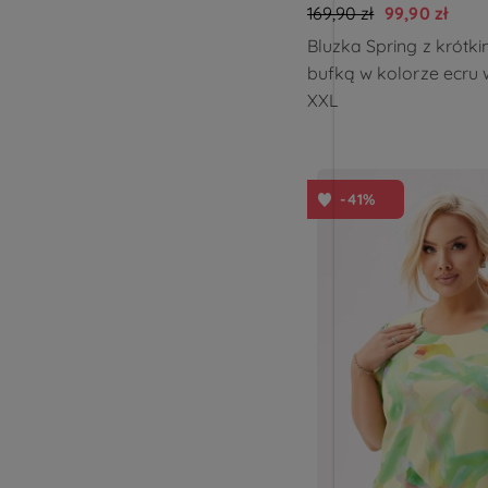
169,90 zł
99,90 zł
Bluzka Spring z krótk
bufką w kolorze ecru 
XXL
-41%