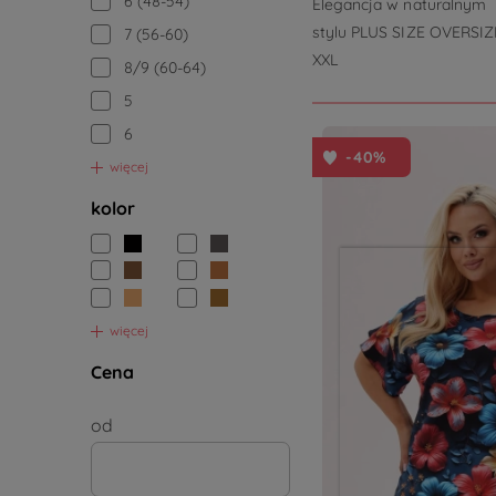
6 (48-54)
Elegancja w naturalnym
stylu PLUS SIZE OVERSIZ
7 (56-60)
XXL
8/9 (60-64)
5
6
-40%
więcej
kolor
więcej
Cena
od