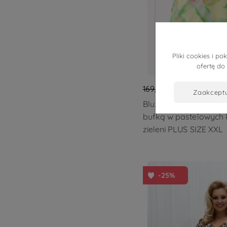
Pliki cookies i 
ofertę do
169,90 zł
99,90 zł
zaakcept
Bluzka Spring z krótk
bufką w pastelowych k
zieleni PLUS SIZE XXL
-25%