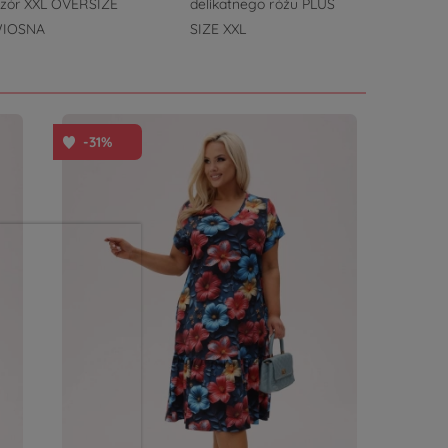
zór XXL OVERSIZE
delikatnego różu PLUS
długim 
IOSNA
SIZE XXL
asymetr
PLUS SI
JESIEŃ
-31%